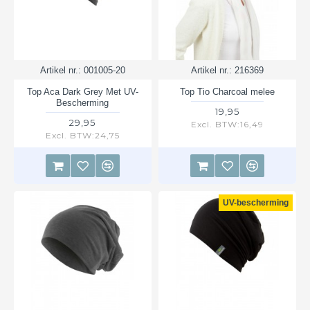
Artikel nr.:
001005-20
Artikel nr.:
216369
Top Aca Dark Grey Met UV-
Top Tio Charcoal melee
Bescherming
19,95
29,95
Excl. BTW:16,49
Excl. BTW:24,75
UV-bescherming