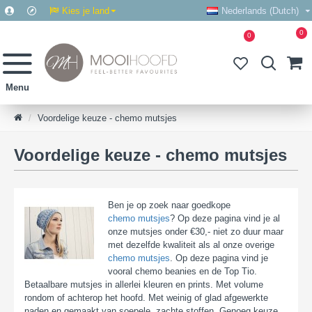
Kies je land
Nederlands (Dutch)
0
0
Voordelige keuze - chemo mutsjes
Voordelige keuze - chemo mutsjes
Ben je op zoek naar goedkope
chemo mutsjes
? Op deze pagina vind je al
onze mutsjes onder €30,- niet zo duur maar
met dezelfde kwaliteit als al onze overige
chemo mutsjes
. Op deze pagina vind je
vooral chemo beanies en de Top Tio.
Betaalbare mutsjes in allerlei kleuren en prints. Met volume
rondom of achterop het hoofd. Met weinig of glad afgewerkte
naden en gemaakt van soepele, zachte stoffen. Genoeg keuze