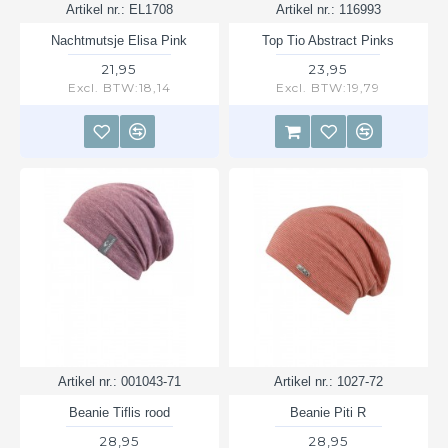
Artikel nr.:
EL1708
Artikel nr.:
116993
Nachtmutsje Elisa Pink
Top Tio Abstract Pinks
21,95
23,95
Excl. BTW:18,14
Excl. BTW:19,79
Artikel nr.:
001043-71
Artikel nr.:
1027-72
Beanie Tiflis rood
Beanie Piti R
28,95
28,95