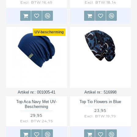
Excl. BTW:16,49
Excl. BTW:18,14
UV-bescherming
Artikel nr.:
001005-41
Artikel nr.:
516998
Top Aca Navy Met UV-
Top Tio Flowers in Blue
Bescherming
23,95
29,95
Excl. BTW:19,79
Excl. BTW:24,75