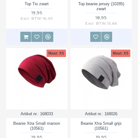
Top Tio zwart
Top beanie jersey (10285)
zwart
19,95
18,95
Excl. BTW:16,49
Excl. BTW:15,66
Maat: XS
Maat: XS
Artikel nr.:
168033
Artikel nr.:
168026
Beanie Xtra Small maroon
Beanie Xtra Small grijs
(10561)
(10561)
19,95
19,95