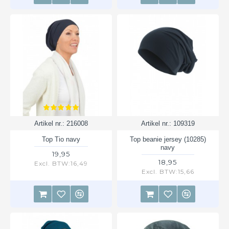
Artikel nr.:
216008
Artikel nr.:
109319
Top Tio navy
Top beanie jersey (10285)
navy
19,95
18,95
Excl. BTW:16,49
Excl. BTW:15,66