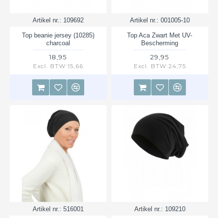
Artikel nr.:
109692
Artikel nr.:
001005-10
Top beanie jersey (10285)
Top Aca Zwart Met UV-
charcoal
Bescherming
18,95
29,95
Excl. BTW:15,66
Excl. BTW:24,75
Artikel nr.:
516001
Artikel nr.:
109210