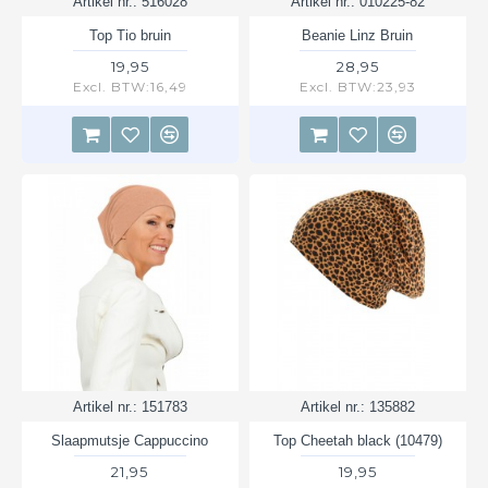
Artikel nr.:
516028
Artikel nr.:
010225-82
Top Tio bruin
Beanie Linz Bruin
19,95
28,95
Excl. BTW:16,49
Excl. BTW:23,93
Artikel nr.:
151783
Artikel nr.:
135882
Slaapmutsje Cappuccino
Top Cheetah black (10479)
21,95
19,95