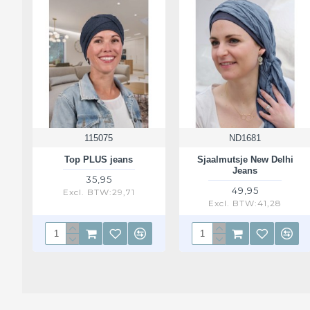
115075
ND1681
Top PLUS jeans
Sjaalmutsje New Delhi
Jeans
35,95
49,95
Excl. BTW:29,71
Excl. BTW:41,28