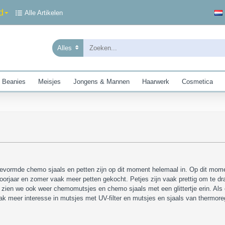
d
Alle Artikelen
Alles
 Beanies
Meisjes
Jongens & Mannen
Haarwerk
Cosmetica
rmde chemo sjaals en petten zijn op dit moment helemaal in. Op dit moment 
oorjaar en zomer vaak meer petten gekocht. Petjes zijn vaak prettig om te dra
zien we ook weer chemomutsjes en chemo sjaals met een glittertje erin. Als er g
ak meer interesse in mutsjes met UV-filter en mutsjes en sjaals van thermor