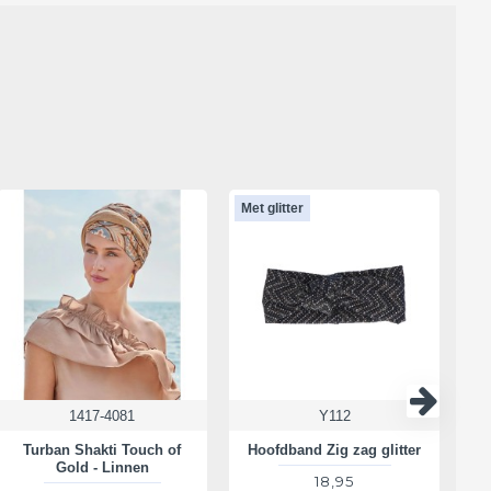
Met glitter
Met
1417-4081
Y112
Turban Shakti Touch of
Hoofdband Zig zag glitter
M
Gold - Linnen
18,95