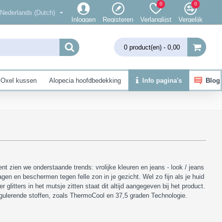
0
0
Nederlands (Dutch)
Inloggen
Registeren
Verlanglijst
Vergelijk
0 product(en) - 0,00
Oxel kussen
Alopecia hoofdbedekking
Info pagina's
Blog
zien we onderstaande trends: vrolijke kleuren en jeans - look / jeans
gen en beschermen tegen felle zon in je gezicht. Wel zo fijn als je huid
litters in het mutsje zitten staat dit altijd aangegeven bij het product.
egulerende stoffen, zoals ThermoCool en 37,5 graden Technologie.