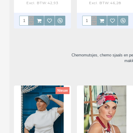
Excl. BTW:42,93
Excl. BTW:46,28
Chemomutsjes, chemo sjaals en petten
makk
Nieuw