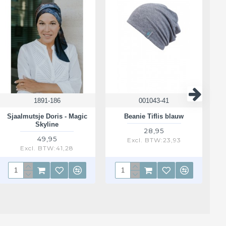
1891-186
001043-41
Sjaalmutsje Doris - Magic
Beanie Tiflis blauw
Skyline
28,95
49,95
Excl. BTW:23,93
Excl. BTW:41,28