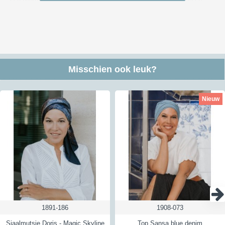
voor bezorgen in België van € 7,55. We versturen via DHL, PostNL of
DPD (bezorging meestal overdag).
Kijk voor meer informatie over verzendkosten en kosten naar andere
landen
hier
Retour:
Misschien ook leuk?
Je hebt in Nederland en België 30 dagen de tijd om de producten die
je niet wilt houden te retourneren. Om een retourzending te versturen
kun je gebruik maken van ons antwoordnummer - hiervoor moet je het
Nieuw
etiket gebruiken dat je na de aanmelding van je retour ontvangt. Een
retour kan vaak gratis teruggestuurd via dat antwoordnummer maar
niet altijd; lees hierna hoe dat werkt. Een geheel gratis retour is
niet
mogelijk voor zendingen met een verzendbewijs of track&trace code
verstuurd worden of voor doosjes. Hiervoor berekenen wij de helft aan
kosten aan je door. Verstuur je het via een brievenbus zonder
Track&Trace of verzendbewijs dan betalen wij de retourkosten wel
helemaal. Zo betalen wij voor iedere klant die een retour instuurt via
ons antwoordnummer het zelfde bedrag. Wil je dus een verzendbewijs
of Track&Trace als bewijsje dat je het verzonden hebt dan kost dat
vanuit Nederland € 3,50 en vanuit België € 4,50
1891-186
1908-073
Kijk voor meer informatie over retourneren
hier
Sjaalmutsje Doris - Magic Skyline
Top Sansa blue denim