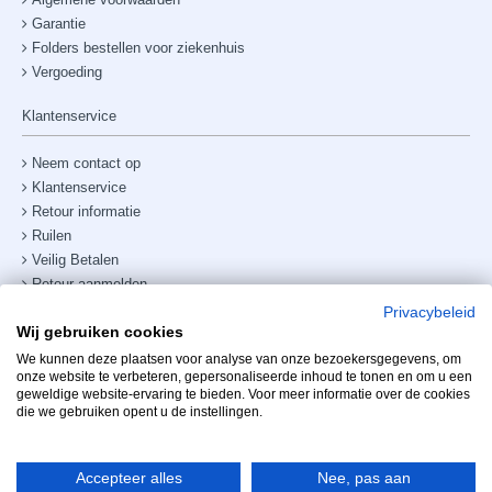
Garantie
Folders bestellen voor ziekenhuis
Vergoeding
Klantenservice
Neem contact op
Klantenservice
Retour informatie
Ruilen
Veilig Betalen
Retour aanmelden
Verzendkosten & bezorging
Privacybeleid
Wij gebruiken cookies
Site map
Telefoonnummer:
+31238882885
We kunnen deze plaatsen voor analyse van onze bezoekersgegevens, om
onze website te verbeteren, gepersonaliseerde inhoud te tonen en om u een
geweldige website-ervaring te bieden. Voor meer informatie over de cookies
Mijn account
die we gebruiken opent u de instellingen.
Accepteer alles
Nee, pas aan