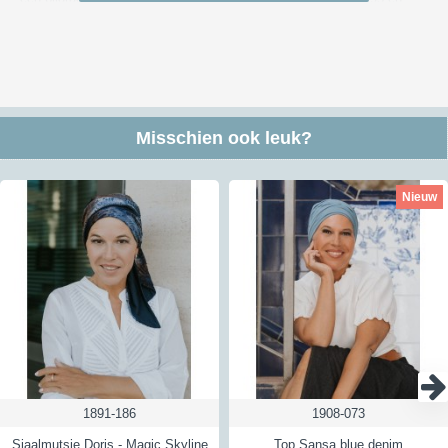
voor bezorgen in België van € 7,55. We versturen via DHL, PostNL of
DPD (bezorging meestal overdag).
Kijk voor meer informatie over verzendkosten en kosten naar andere
landen
hier
Retour:
Misschien ook leuk?
Je hebt in Nederland en België 30 dagen de tijd om de producten die
je niet wilt houden te retourneren. Om een retourzending te versturen
kun je gebruik maken van ons antwoordnummer - hiervoor moet je het
Nieuw
etiket gebruiken dat je na de aanmelding van je retour ontvangt. Een
retour kan vaak gratis teruggestuurd via dat antwoordnummer maar
niet altijd; lees hierna hoe dat werkt. Een geheel gratis retour is
niet
mogelijk voor zendingen met een verzendbewijs of track&trace code
verstuurd worden of voor doosjes. Hiervoor berekenen wij de helft aan
kosten aan je door. Verstuur je het via een brievenbus zonder
Track&Trace of verzendbewijs dan betalen wij de retourkosten wel
helemaal. Zo betalen wij voor iedere klant die een retour instuurt via
ons antwoordnummer het zelfde bedrag. Wil je dus een verzendbewijs
of Track&Trace als bewijsje dat je het verzonden hebt dan kost dat
vanuit Nederland € 3,50 en vanuit België € 4,50
1891-186
1908-073
Kijk voor meer informatie over retourneren
hier
Sjaalmutsje Doris - Magic Skyline
Top Sansa blue denim