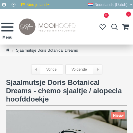
Kies je land
Nederlands (Dutch)
0
0
Sjaalmutsje Doris Botanical Dreams
Vorige
Volgende
Sjaalmutsje Doris Botanical
Dreams - chemo sjaaltje / alopecia
hoofddoekje
Nieuw