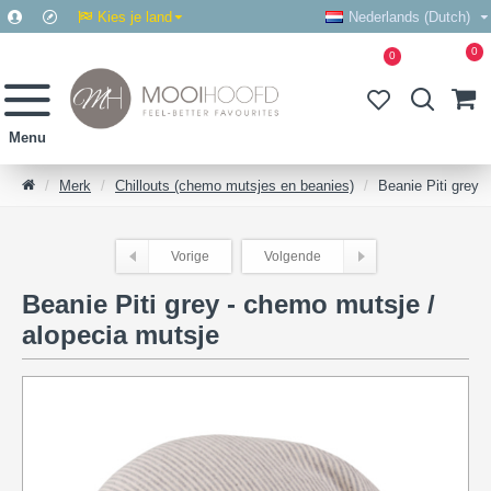
Kies je land
Nederlands (Dutch)
0
0
Merk
Chillouts (chemo mutsjes en beanies)
Beanie Piti grey
Vorige
Volgende
Beanie Piti grey - chemo mutsje /
alopecia mutsje