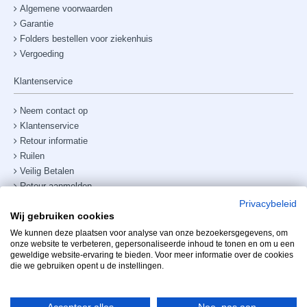
Algemene voorwaarden
Garantie
Folders bestellen voor ziekenhuis
Vergoeding
Klantenservice
Neem contact op
Klantenservice
Retour informatie
Ruilen
Veilig Betalen
Retour aanmelden
Verzendkosten & bezorging
Privacybeleid
Wij gebruiken cookies
Site map
Telefoonnummer:
+31238882885
We kunnen deze plaatsen voor analyse van onze bezoekersgegevens, om
onze website te verbeteren, gepersonaliseerde inhoud te tonen en om u een
geweldige website-ervaring te bieden. Voor meer informatie over de cookies
Mijn account
die we gebruiken opent u de instellingen.