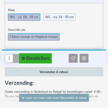
Maat
M/L - ca. 54 - 59 cm
M/L - ca. 54 - 59 cm
Geschikt als
Chemo mutsje en Alopecia mutsje
Bestellen
Verzenden & retour
Verzending:
Gratis verzending in Nederland en België bij bestellingen vanaf € 80,-
Bij een bestelling met een waarde van minder dan € 80,- vragen wij
een bijdrage in de bezorgkosten binnen Nederland vanaf € 4,95 en
voor bezorgen in België van € 7,55. We versturen via DHL, PostNL of