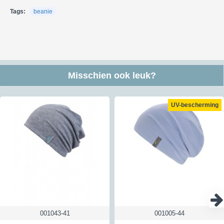
DPD (bezorging meestal overdag).
Tags:
beanie
Kijk voor meer informatie over verzendkosten en kosten naar andere
landen
hier
Retour:
Je hebt in Nederland en België 30 dagen de tijd om de producten die
je niet wilt houden te retourneren. Om een retourzending te versturen
Misschien ook leuk?
kun je gebruik maken van ons antwoordnummer - hiervoor moet je het
etiket gebruiken dat je na de aanmelding van je retour ontvangt. Een
retour kan vaak gratis teruggestuurd via dat antwoordnummer maar
UV-bescherming
niet altijd; lees hierna hoe dat werkt. Een geheel gratis retour is
niet
mogelijk voor zendingen met een verzendbewijs of track&trace code
verstuurd worden of voor doosjes. Hiervoor berekenen wij de helft aan
kosten aan je door. Verstuur je het via een brievenbus zonder
Track&Trace of verzendbewijs dan betalen wij de retourkosten wel
helemaal. Zo betalen wij voor iedere klant die een retour instuurt via
ons antwoordnummer het zelfde bedrag. Wil je dus een verzendbewijs
of Track&Trace als bewijsje dat je het verzonden hebt dan kost dat
vanuit Nederland € 3,50 en vanuit België € 4,50
Kijk voor meer informatie over retourneren
hier
001043-41
001005-44