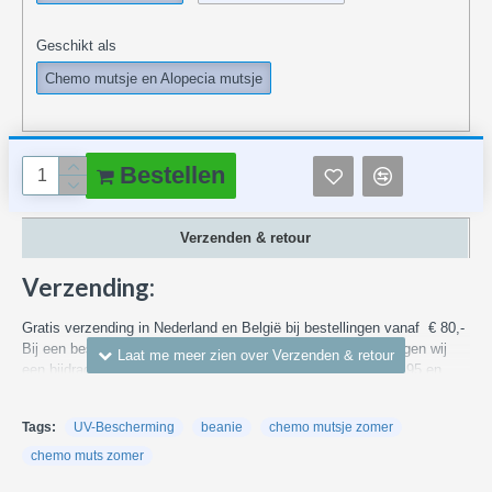
Geschikt als
Chemo mutsje en Alopecia mutsje
Bestellen
Verzenden & retour
Verzending:
Gratis verzending in Nederland en België bij bestellingen vanaf € 80,-
Bij een bestelling met een waarde van minder dan € 80,- vragen wij
een bijdrage in de bezorgkosten binnen Nederland vanaf € 4,95 en
voor bezorgen in België van € 7,55. We versturen via DHL, PostNL of
DPD (bezorging meestal overdag).
Tags:
UV-Bescherming
beanie
chemo mutsje zomer
Kijk voor meer informatie over verzendkosten en kosten naar andere
chemo muts zomer
landen
hier