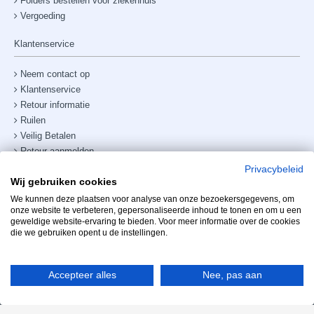
Folders bestellen voor ziekenhuis
Vergoeding
Klantenservice
Neem contact op
Klantenservice
Retour informatie
Ruilen
Veilig Betalen
Retour aanmelden
Verzendkosten & bezorging
Privacybeleid
Wij gebruiken cookies
Site map
Telefoonnummer:
+31238882885
We kunnen deze plaatsen voor analyse van onze bezoekersgegevens, om
onze website te verbeteren, gepersonaliseerde inhoud te tonen en om u een
geweldige website-ervaring te bieden. Voor meer informatie over de cookies
Mijn account
die we gebruiken opent u de instellingen.
Accepteer alles
Nee, pas aan
Copyright Mooihoofd 2025 - Realisatie Info2Share