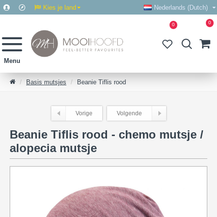
Kies je land
Nederlands (Dutch)
0
0
Basis mutsjes
Beanie Tiflis rood
Vorige
Volgende
Beanie Tiflis rood - chemo mutsje /
alopecia mutsje