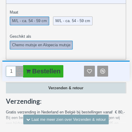
Maat
M/L - ca. 54 - 59 cm
M/L - ca. 54 - 59 cm
Geschikt als
Chemo mutsje en Alopecia mutsje
Bestellen
Verzenden & retour
Verzending:
Gratis verzending in Nederland en België bij bestellingen vanaf € 80,-
Bij een bestelling met een waarde van minder dan € 80,- vragen wij
een bijdrage in de bezorgkosten binnen Nederland vanaf € 4,95 en
voor bezorgen in België van € 7,55. We versturen via DHL, PostNL of