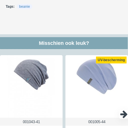
DPD (bezorging meestal overdag).
Tags:
beanie
Kijk voor meer informatie over verzendkosten en kosten naar andere
landen
hier
Retour:
Je hebt in Nederland en België 30 dagen de tijd om de producten die
je niet wilt houden te retourneren. Om een retourzending te versturen
Misschien ook leuk?
kun je gebruik maken van ons antwoordnummer - hiervoor moet je het
etiket gebruiken dat je na de aanmelding van je retour ontvangt. Een
retour kan vaak gratis teruggestuurd via dat antwoordnummer maar
UV-bescherming
niet altijd; lees hierna hoe dat werkt. Een geheel gratis retour is
niet
mogelijk voor zendingen met een verzendbewijs of track&trace code
verstuurd worden of voor doosjes. Hiervoor berekenen wij de helft aan
kosten aan je door. Verstuur je het via een brievenbus zonder
Track&Trace of verzendbewijs dan betalen wij de retourkosten wel
helemaal. Zo betalen wij voor iedere klant die een retour instuurt via
ons antwoordnummer het zelfde bedrag. Wil je dus een verzendbewijs
of Track&Trace als bewijsje dat je het verzonden hebt dan kost dat
vanuit Nederland € 3,50 en vanuit België € 4,50
Kijk voor meer informatie over retourneren
hier
001043-41
001005-44