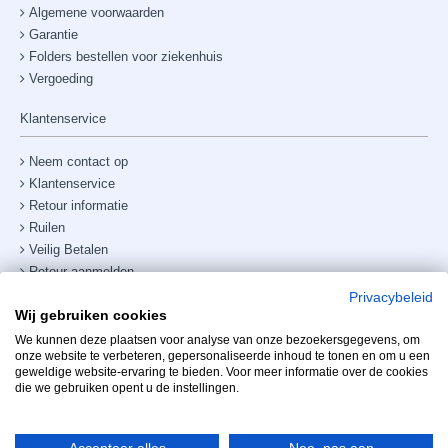
Algemene voorwaarden
Garantie
Folders bestellen voor ziekenhuis
Vergoeding
Klantenservice
Neem contact op
Klantenservice
Retour informatie
Ruilen
Veilig Betalen
Retour aanmelden
Verzendkosten & bezorging
Privacybeleid
Wij gebruiken cookies
Site map
Telefoonnummer:
+31238882885
We kunnen deze plaatsen voor analyse van onze bezoekersgegevens, om
onze website te verbeteren, gepersonaliseerde inhoud te tonen en om u een
geweldige website-ervaring te bieden. Voor meer informatie over de cookies
Mijn account
die we gebruiken opent u de instellingen.