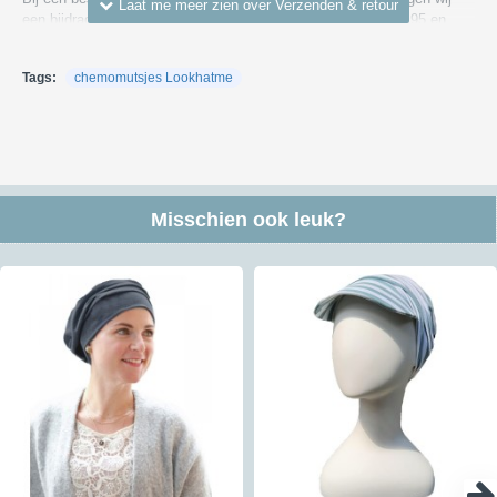
een bijdrage in de bezorgkosten binnen Nederland vanaf € 4,95 en
voor bezorgen in België van € 7,55. We versturen via DHL, PostNL of
DPD (bezorging meestal overdag).
Tags:
chemomutsjes Lookhatme
Kijk voor meer informatie over verzendkosten en kosten naar andere
landen
hier
Retour:
Je hebt in Nederland en België 30 dagen de tijd om de producten die
je niet wilt houden te retourneren. Om een retourzending te versturen
Misschien ook leuk?
kun je gebruik maken van ons antwoordnummer - hiervoor moet je het
etiket gebruiken dat je na de aanmelding van je retour ontvangt. Een
retour kan vaak gratis teruggestuurd via dat antwoordnummer maar
niet altijd; lees hierna hoe dat werkt. Een geheel gratis retour is
niet
mogelijk voor zendingen met een verzendbewijs of track&trace code
verstuurd worden of voor doosjes. Hiervoor berekenen wij de helft aan
kosten aan je door. Verstuur je het via een brievenbus zonder
Track&Trace of verzendbewijs dan betalen wij de retourkosten wel
helemaal. Zo betalen wij voor iedere klant die een retour instuurt via
ons antwoordnummer het zelfde bedrag. Wil je dus een verzendbewijs
of Track&Trace als bewijsje dat je het verzonden hebt dan kost dat
vanuit Nederland € 3,50 en vanuit België € 4,50
Kijk voor meer informatie over retourneren
hier