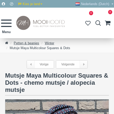
Kies je land
Nederlands (Dutch)
0
0
Petten & beanies
Winter
Mutsje Maya Multicolour Squares & Dots
Vorige
Volgende
Mutsje Maya Multicolour Squares &
Dots - chemo mutsje / alopecia
mutsje