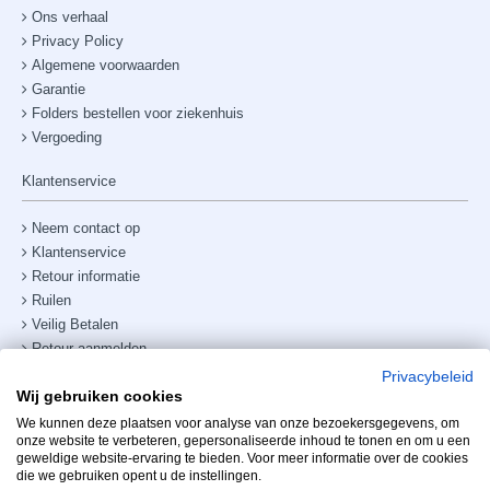
Ons verhaal
Privacy Policy
Algemene voorwaarden
Garantie
Folders bestellen voor ziekenhuis
Vergoeding
Klantenservice
Neem contact op
Klantenservice
Retour informatie
Ruilen
Veilig Betalen
Retour aanmelden
Verzendkosten & bezorging
Privacybeleid
Wij gebruiken cookies
Site map
Telefoonnummer:
+31238882885
We kunnen deze plaatsen voor analyse van onze bezoekersgegevens, om
onze website te verbeteren, gepersonaliseerde inhoud te tonen en om u een
geweldige website-ervaring te bieden. Voor meer informatie over de cookies
Mijn account
die we gebruiken opent u de instellingen.