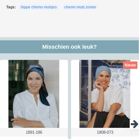
DPD (bezorging meestal overdag).
Tags:
hippe chemo mutsjes
chemo muts zomer
Kijk voor meer informatie over verzendkosten en kosten naar andere
landen
hier
Retour:
Je hebt in Nederland en België 30 dagen de tijd om de producten die
je niet wilt houden te retourneren. Om een retourzending te versturen
Misschien ook leuk?
kun je gebruik maken van ons antwoordnummer - hiervoor moet je het
etiket gebruiken dat je na de aanmelding van je retour ontvangt. Een
retour kan vaak gratis teruggestuurd via dat antwoordnummer maar
Nieuw
niet altijd; lees hierna hoe dat werkt. Een geheel gratis retour is
niet
mogelijk voor zendingen met een verzendbewijs of track&trace code
verstuurd worden of voor doosjes. Hiervoor berekenen wij de helft aan
kosten aan je door. Verstuur je het via een brievenbus zonder
Track&Trace of verzendbewijs dan betalen wij de retourkosten wel
helemaal. Zo betalen wij voor iedere klant die een retour instuurt via
ons antwoordnummer het zelfde bedrag. Wil je dus een verzendbewijs
of Track&Trace als bewijsje dat je het verzonden hebt dan kost dat
vanuit Nederland € 3,50 en vanuit België € 4,50
Kijk voor meer informatie over retourneren
hier
1891-186
1908-073