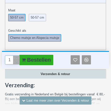
Maat
50-57 cm
50-57 cm
Geschikt als
Chemo mutsje en Alopecia mutsje
Bestellen
Verzenden & retour
Verzending:
Gratis verzending in Nederland en België bij bestellingen vanaf € 80,-
Bij een bestelling met een waarde van minder dan € 80,- vragen wij
een bijdrage in de bezorgkosten binnen Nederland vanaf € 4,95 en
voor bezorgen in België van € 7,55. We versturen via DHL, PostNL of