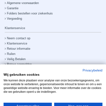
Algemene voorwaarden
Garantie
Folders bestellen voor ziekenhuis
Vergoeding
Klantenservice
Neem contact op
Klantenservice
Retour informatie
Ruilen
Veilig Betalen
Retour aanmelden
Verzendkosten & bezorging
Privacybeleid
Wij gebruiken cookies
Site map
Telefoonnummer:
+31238882885
We kunnen deze plaatsen voor analyse van onze bezoekersgegevens, om
onze website te verbeteren, gepersonaliseerde inhoud te tonen en om u een
geweldige website-ervaring te bieden. Voor meer informatie over de cookies
Mijn account
die we gebruiken opent u de instellingen.