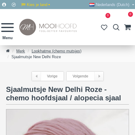
Kies je land
Nederlands (Dutch)
0
0
Merk
Lookhatme (chemo mutsjes)
Sjaalmutsje New Delhi Roze
Vorige
Volgende
Sjaalmutsje New Delhi Roze -
chemo hoofdsjaal / alopecia sjaal