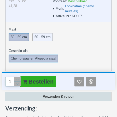
Excl. BTW:
Voorraad:
Beschikbaar
41,28
Lookhatme (chemo
Merk:
mutsjes)
Artikel nr.:
ND667
Maat
50 - 59 cm
50 - 59 cm
Geschikt als
Chemo sjaal en Alopecia sjaal
Bestellen
Verzenden & retour
Verzending: