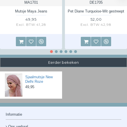
MA1701
DE1705
Kijk voor meer informatie over retourneren
hier
Mutsje Maya Jeans
Pet Diane Turquoise-Wit gestreept
49,95
52,00
Excl. BTW:41,28
Excl. BTW:42,98
Eerder bekeken
Sjaalmutsje New
Delhi Roze
49,95
Informatie
Ons verhaal