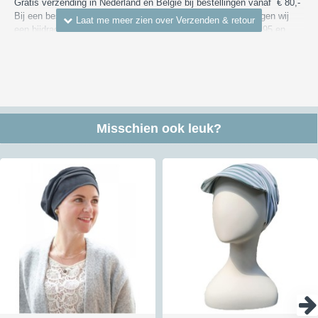
Gratis verzending in Nederland en België bij bestellingen vanaf € 80,-
Bij een bestelling met een waarde van minder dan € 80,- vragen wij
een bijdrage in de bezorgkosten binnen Nederland vanaf € 4,95 en
voor bezorgen in België van € 7,55. We versturen via DHL, PostNL of
DPD (bezorging meestal overdag).
Kijk voor meer informatie over verzendkosten en kosten naar andere
landen
hier
Retour:
Misschien ook leuk?
Je hebt in Nederland en België 30 dagen de tijd om de producten die
je niet wilt houden te retourneren. Om een retourzending te versturen
kun je gebruik maken van ons antwoordnummer - hiervoor moet je het
etiket gebruiken dat je na de aanmelding van je retour ontvangt. Een
retour kan vaak gratis teruggestuurd via dat antwoordnummer maar
niet altijd; lees hierna hoe dat werkt. Een geheel gratis retour is
niet
mogelijk voor zendingen met een verzendbewijs of track&trace code
verstuurd worden of voor doosjes. Hiervoor berekenen wij de helft aan
kosten aan je door. Verstuur je het via een brievenbus zonder
Track&Trace of verzendbewijs dan betalen wij de retourkosten wel
helemaal. Zo betalen wij voor iedere klant die een retour instuurt via
ons antwoordnummer het zelfde bedrag. Wil je dus een verzendbewijs
of Track&Trace als bewijsje dat je het verzonden hebt dan kost dat
vanuit Nederland € 3,50 en vanuit België € 4,50