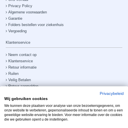
Privacy Policy
Algemene voorwaarden
Garantie
Folders bestellen voor ziekenhuis
Vergoeding
Klantenservice
Neem contact op
Klantenservice
Retour informatie
Ruilen
Veilig Betalen
Retour aanmelden
Verzendkosten & bezorging
Privacybeleid
Wij gebruiken cookies
Site map
Telefoonnummer:
+31238882885
We kunnen deze plaatsen voor analyse van onze bezoekersgegevens, om
onze website te verbeteren, gepersonaliseerde inhoud te tonen en om u een
geweldige website-ervaring te bieden. Voor meer informatie over de cookies
Mijn account
die we gebruiken opent u de instellingen.