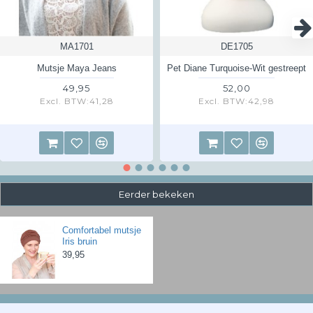
Kijk voor meer informatie over retourneren
hier
MA1701
DE1705
Mutsje Maya Jeans
Pet Diane Turquoise-Wit gestreept
49,95
52,00
Excl. BTW:41,28
Excl. BTW:42,98
Eerder bekeken
Comfortabel mutsje
Iris bruin
39,95