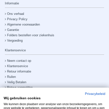
Informatie
Ons verhaal
Privacy Policy
Algemene voorwaarden
Garantie
Folders bestellen voor ziekenhuis
Vergoeding
Klantenservice
Neem contact op
Klantenservice
Retour informatie
Ruilen
Veilig Betalen
Retour aanmelden
Verzendkosten & bezorging
Privacybeleid
Wij gebruiken cookies
Site map
Telefoonnummer:
+31238882885
We kunnen deze plaatsen voor analyse van onze bezoekersgegevens, om
onze website te verbeteren, gepersonaliseerde inhoud te tonen en om u een