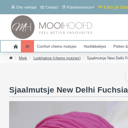
Kies je lan
Ons verhaal
Contact
Klantenservice
Comfort chemo mutsjes
Hoofddoekjes
Petten &
Merk
Lookhatme (chemo mutsjes)
Sjaalmutsje New Delhi F
Sjaalmutsje New Delhi Fuchsia