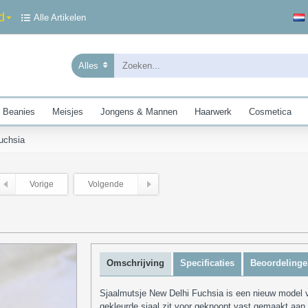
d
Alle Artikelen
Alles
 Beanies
Meisjes
Jongens & Mannen
Haarwerk
Cosmetica
uchsia
Vorige
Volgende
Omschrijving
Specificaties
Beoordelinge
Sjaalmutsje New Delhi Fuchsia is een nieuw model 
gekleurde sjaal zit voor geknoopt vast gemaakt aan