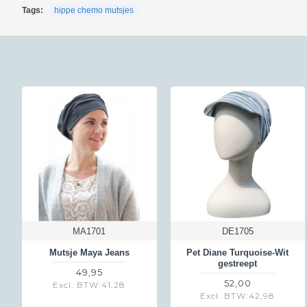
Tags:
hippe chemo mutsjes
Retour:
Je hebt in Nederland en België 30 dagen de tijd om de producten die je
antwoordnummer - hiervoor moet je het etiket gebruiken dat je na de aa
altijd; lees hierna hoe dat werkt. Een geheel gratis retour is
niet mogelij
berekenen wij de helft aan kosten aan je door. Verstuur je het via een 
voor iedere klant die een retour instuurt via ons antwoordnummer het ze
vanuit Nederland € 3,50 en vanuit België € 4,50
Kijk voor meer informatie over retourneren
hier
MA1701
DE1705
Mutsje Maya Jeans
Pet Diane Turquoise-Wit
gestreept
49,95
52,00
Excl. BTW:41,28
Excl. BTW:42,98