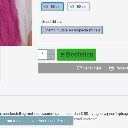
50 - 58 cm
50 - 58 cm
Geschikt als
Chemo mutsje en Alopecia mutsje
Bestellen
Verlanglijst
Product
Bij een bestelling met een waarde van minder dan € 80,- vragen wij een bijdra
sturen via DHL, PostNL of DPD (bezorging meestal overdag).
anden
hier