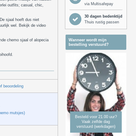
via Multisafepay
lei outfits; casual, chic,
30 dagen bedenktijd
e sjaal hoeft dus niet
Thuis rustig passen
lijk wel. Bekijk de video
mde chemo sjaal of alopecia
Wanneer wordt mijn
bestelling verstuurd?
oihoofd.
f beoordeling
hemo mutsjes)
Besteld voor 21.00 uur?
Vaak zelfde dag
verstuurd (werkdagen)