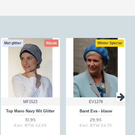
bruik maken van ons
ia dat antwoordnummer maar niet
 of voor doosjes. Hiervoor
en wel helemaal. Zo betalen wij
 het verzonden hebt dan kost dat
Met glitter
Nieuw
Winter Special
MF1523
EV1278
Top Mano Navy Wit Glitter
Baret Eva - blauw
51,95
29,95
Excl. BTW:42,93
Excl. BTW:24,75