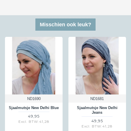
 niet wilt houden te retourneren. Om een retourzending te versturen kun je ge
Misschien ook leuk?
nmelding van je retour ontvangt. Een retour kan vaak gratis teruggestuurd v
k voor zendingen met een verzendbewijs of track&trace code
verstuurd worden
brievenbus zonder Track&Trace of verzendbewijs dan betalen wij de retourkost
lfde bedrag. Wil je dus een verzendbewijs of Track&Trace als bewijsje dat je
ND1690
ND1681
Sjaalmutsje New Delhi Blue
Sjaalmutsje New Delhi
Jeans
49,95
49,95
Excl. BTW:41,28
Excl. BTW:41,28