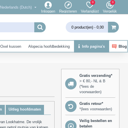
0
0
Nederlands (Dutch)
Inloggen
Registeren
Verlanglijst
Vergelijk
0 product(en) - 0,00
Oxel kussen
Alopecia hoofdbedekking
Info pagina's
Blog
Gratis verzending*
> € 80,- NL & B
(*lees de
voorwaarden)
Gratis retour*
*(lees voorwaarden)
n
Uitleg hoofdmaten
Veilig bestellen en
van Lookhatme. De vrolijk
betalen
 een petrol mutsje van katoen