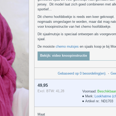
jersey. Dit model laat zich goed combineren met aller
sportief...
Dit chemo hoofddoekje is reeds een keer geknoopt. D
nogmaals omgeslagen te worden, maar dat mag natuur
voor knoopinstructie van het chemo hoofddoekje.
Dit sjaalmutsje is speciaal ontworpen als voorgevor
sjaal.
De mooiste
chemo mutsjes
en sjaals koop je bij Mo
Bekijk: video knoopinstructie
Gebaseerd op 0 beoordeling(en).
-
Gee
49,95
Excl. BTW: 41,28
Voorraad:
Beschikbaar
Merk:
Lookhatme (c
Artikel nr.:
ND1703
Maat