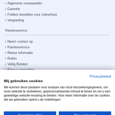
Algemene voorwaarden
Garantie
Folders bestellen voor ziekenhuis
Vergoeding
Klantenservice
Neem contact op
Klantenservice
Retour informatie
Ruilen
Veilig Betalen
Retour aanmelden
Verzendkosten & bezorging
Privacybeleid
Wij gebruiken cookies
Site map
Telefoonnummer:
+31238882885
We kunnen deze plaatsen voor analyse van onze bezoekersgegevens, om
onze website te verbeteren, gepersonaliseerde inhoud te tonen en om u een
geweldige website-ervaring te bieden. Voor meer informatie over de cookies
Mijn account
die we gebruiken opent u de instellingen.