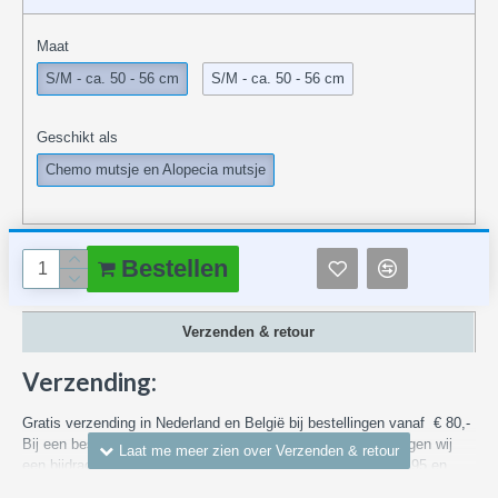
Maat
S/M - ca. 50 - 56 cm
S/M - ca. 50 - 56 cm
Geschikt als
Chemo mutsje en Alopecia mutsje
Bestellen
Verzenden & retour
Verzending:
Gratis verzending in Nederland en België bij bestellingen vanaf € 80,-
Bij een bestelling met een waarde van minder dan € 80,- vragen wij
een bijdrage in de bezorgkosten binnen Nederland vanaf € 4,95 en
voor bezorgen in België van € 7,55. We versturen via DHL, PostNL of