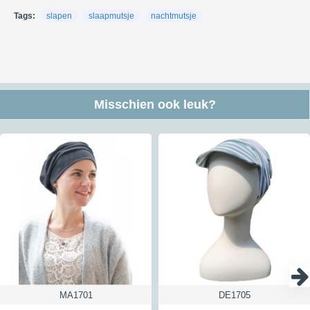
DPD (bezorging meestal overdag).
Tags:
slapen
slaapmutsje
nachtmutsje
Kijk voor meer informatie over verzendkosten en kosten naar andere
landen
hier
Retour:
Je hebt in Nederland en België 30 dagen de tijd om de producten die
je niet wilt houden te retourneren. Om een retourzending te versturen
Misschien ook leuk?
kun je gebruik maken van ons antwoordnummer - hiervoor moet je het
etiket gebruiken dat je na de aanmelding van je retour ontvangt. Een
retour kan vaak gratis teruggestuurd via dat antwoordnummer maar
niet altijd; lees hierna hoe dat werkt. Een geheel gratis retour is
niet
mogelijk voor zendingen met een verzendbewijs of track&trace code
verstuurd worden of voor doosjes. Hiervoor berekenen wij de helft aan
kosten aan je door. Verstuur je het via een brievenbus zonder
Track&Trace of verzendbewijs dan betalen wij de retourkosten wel
helemaal. Zo betalen wij voor iedere klant die een retour instuurt via
ons antwoordnummer het zelfde bedrag. Wil je dus een verzendbewijs
of Track&Trace als bewijsje dat je het verzonden hebt dan kost dat
vanuit Nederland € 3,50 en vanuit België € 4,50
Kijk voor meer informatie over retourneren
hier
MA1701
DE1705