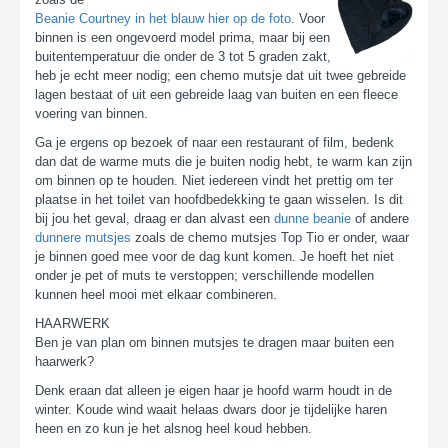
Beanie Courtney in het blauw hier op de foto
. Voor
binnen is een ongevoerd model prima, maar bij een
buitentemperatuur die onder de 3 tot 5 graden zakt,
heb je echt meer nodig; een chemo mutsje dat uit twee gebreide
lagen bestaat of uit een gebreide laag van buiten en een fleece
voering van binnen.
Ga je ergens op bezoek of naar een restaurant of film, bedenk
dan dat de warme muts die je buiten nodig hebt, te warm kan zijn
om binnen op te houden. Niet iedereen vindt het prettig om ter
plaatse in het toilet van hoofdbedekking te gaan wisselen. Is dit
bij jou het geval, draag er dan alvast een
dunne beanie
of andere
dunnere mutsjes
zoals de chemo mutsjes Top Tio er onder, waar
je binnen goed mee voor de dag kunt komen. Je hoeft het niet
onder je pet of muts te verstoppen; verschillende modellen
kunnen heel mooi met elkaar combineren.
HAARWERK
Ben je van plan om binnen mutsjes te dragen maar buiten een
haarwerk?
Denk eraan dat alleen je eigen haar je hoofd warm houdt in de
winter. Koude wind waait helaas dwars door je tijdelijke haren
heen en zo kun je het alsnog heel koud hebben.