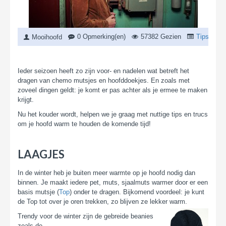
0 Opmerking(en)
57382 Gezien
Tips
,
Nie
Mooihoofd
Ieder seizoen heeft zo zijn voor- en nadelen wat betreft het
dragen van chemo mutsjes en hoofddoekjes. En zoals met
zoveel dingen geldt: je komt er pas achter als je ermee te maken
krijgt.
Nu het kouder wordt, helpen we je graag met nuttige tips en trucs
om je hoofd warm te houden de komende tijd!
LAAGJES
In de winter heb je buiten meer warmte op je hoofd nodig dan
binnen. Je maakt iedere pet, muts, sjaalmuts warmer door er een
basis mutsje (
Top
) onder te dragen. Bijkomend voordeel: je kunt
de Top tot over je oren trekken, zo blijven ze lekker warm.
Trendy voor de winter zijn de gebreide beanies
zoals de