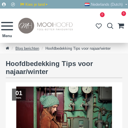
Kies je land
Nederlands (Dutch)
0
0
Blog berichten
Hoofdbedekking Tips voor najaar/winter
Hoofdbedekking Tips voor
najaar/winter
01
nov.