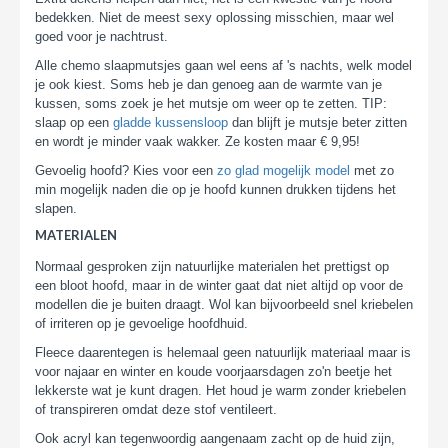
bedekken. Niet de meest sexy oplossing misschien, maar wel
goed voor je nachtrust.
Alle chemo slaapmutsjes gaan wel eens af 's nachts, welk model
je ook kiest. Soms heb je dan genoeg aan de warmte van je
kussen, soms zoek je het mutsje om weer op te zetten. TIP:
slaap op een
gladde kussensloop
dan blijft je mutsje beter zitten
en wordt je minder vaak wakker. Ze kosten maar € 9,95!
Gevoelig hoofd? Kies voor een
zo glad mogelijk model
met zo
min mogelijk naden die op je hoofd kunnen drukken tijdens het
slapen.
MATERIALEN
Normaal gesproken zijn natuurlijke materialen het prettigst op
een bloot hoofd, maar in de winter gaat dat niet altijd op voor de
modellen die je buiten draagt. Wol kan bijvoorbeeld snel kriebelen
of irriteren op je gevoelige hoofdhuid.
Fleece daarentegen is helemaal geen natuurlijk materiaal maar is
voor najaar en winter en koude voorjaarsdagen zo'n beetje het
lekkerste wat je kunt dragen. Het houd je warm zonder kriebelen
of transpireren omdat deze stof ventileert.
Ook acryl kan tegenwoordig aangenaam zacht op de huid zijn,