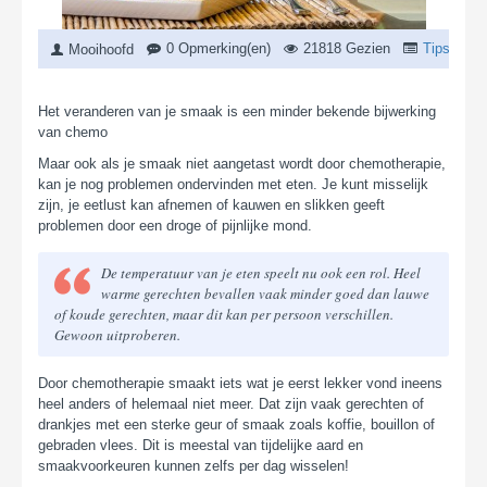
0 Opmerking(en)
21818 Gezien
Tips
,
Nie
Mooihoofd
Het veranderen van je smaak is een minder bekende bijwerking
van chemo
Maar ook als je smaak niet aangetast wordt door chemotherapie,
kan je nog problemen ondervinden met eten. Je kunt misselijk
zijn, je eetlust kan afnemen of kauwen en slikken geeft
problemen door een droge of pijnlijke mond.
De temperatuur van je eten speelt nu ook een rol. Heel
warme gerechten bevallen vaak minder goed dan lauwe
of koude gerechten, maar dit kan per persoon verschillen.
Gewoon uitproberen.
Door chemotherapie smaakt iets wat je eerst lekker vond ineens
heel anders of helemaal niet meer. Dat zijn vaak gerechten of
drankjes met een sterke geur of smaak zoals koffie, bouillon of
gebraden vlees. Dit is meestal van tijdelijke aard en
smaakvoorkeuren kunnen zelfs per dag wisselen!