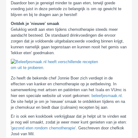
Daardoor ben je geneigd minder te gaan eten, terwijl goede
voeding juist in deze periode zo belangrijk is om op gewicht te
blijven en bij te dragen aan je herstel!
Ontdek je 'nieuwe' smaak
Gelukkig wordt aan eten tijdens chemotherapie steeds meer
aandacht besteed. De standaard drinkvoedingen die ervoor
zorgen dat je voldoende uitgebalanceerde voeding binnen krijgt,
kunnen namelijk gaan tegenstaan en kunnen nooit het gemis van
'lekker eten' goedmaken.
Zo heeft de bekende chef Jonnie Boer zich verdiept in de
effecten van kanker en chemotherapie op je eetbeleving. In
samenwerking met artsen en patiënten van het Isala en VUmc is
hier een speciale website uit voort gekomen:
beleefjesmaak.nl
.
De site helpt je om je 'nieuwe' smaak te ontdekken tijdens en na
je chemokuur en biedt daar (culinaire) recepten bij aan.
Er is ook een kookboek verkrijgbaar dat je helpt uit te vinden wat
je nog wél smaakt, zodat je weer meer kunt genieten van je eten:
'
gezond eten rondom chemotherapie'
. Geschreven door chefkok
José van Mil.