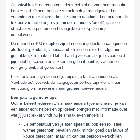
Zij ontwikkelde de recepten tijdens het koken voor haar man die
kanker had. Omdat behalve smaak ook je mondgevoel kan
veranderen door chemo, heeft ze extra aandacht besteed aan de
textuur van het eten; als je minder of anders 'proeft', gaat de
structuur van je eten een belangrijkere rol spelen in je
eetbeleving.
De meer dan 100 recepten zijn dan ook ingedeeld in categorieën
als 'luchtig, krokant, vloeibaar of stevig' en over het algemeen
gemakkelijk te maken. Dat is handig zoeken als je bijvoorbeeld
pijn hebt bij kauwen en slikken en gebaat bent bij zachte en
romige (vloeibare) gerechten!
Er zit ook een ingrediëntenlijst bij die je kunt aanhouden als
'kookadvies'. Let wel; de aangegeven porties zijn klein, maar
eenvoudig om te rekenen naar grotere hoeveelheden.
Een paar algemene tips
Ook al beleeft iedereen z'n smaak anders tijdens chemo, je kan
een ander echt helpen en op ideeën brengen met informatie over
wat jij juist lekker vindt nu je smaak even anders is.
De temperatuur van je eten speelt nu ook een rol. Heel
warme gerechten bevallen vaak minder goed dan lauwe of
koude gerechten, maar dit kan per persoon verschillen.